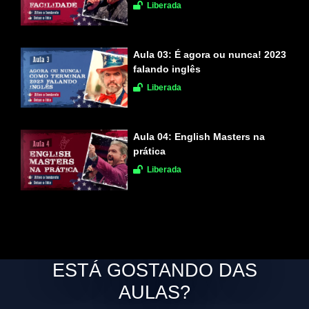
Liberada
Aula 03:
É agora ou nunca! 2023
falando inglês
Liberada
Aula 04:
English Masters na
prática
Liberada
ESTÁ GOSTANDO DAS
AULAS?