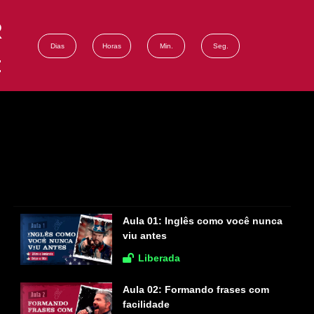
R
Dias
Horas
Min.
Seg.
:
Aula 01:
Inglês como você nunca
viu antes
Liberada
Aula 02:
Formando frases com
facilidade