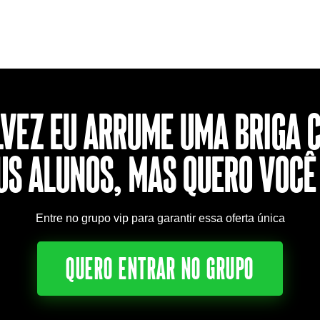
lvez eu arrume uma briga 
us alunos, mas quero você 
Entre no grupo vip para garantir essa oferta única
QUERO ENTRAR NO GRUPO