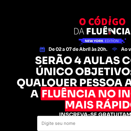
De 02 a 07 de Abril às 20h.
Ao v
SERÃO 4 AULAS 
ÚNICO OBJETIVO:
QUALQUER PESSOA 
A
FLUÊNCIA NO IN
MAIS RÁPI
INSCREVA-SE GRATUITA