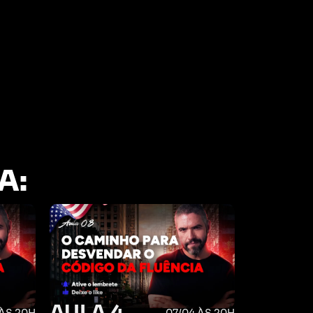
A:
AULA 4
 ÀS 20H
07/04 ÀS 20H