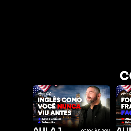
C
AULA 1
AU
02/04 ÀS 20H