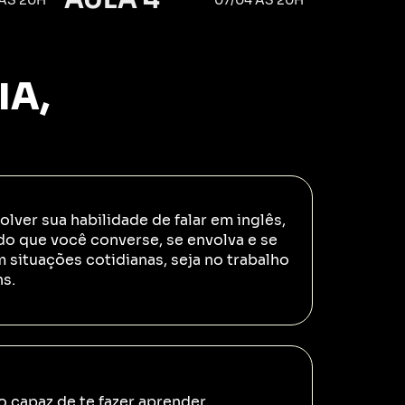
IA,
:
lver sua habilidade de falar em inglês,
do que você converse, se envolva e se
m situações cotidianas, seja no trabalho
ns.
 capaz de te fazer aprender