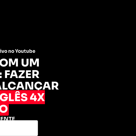
ivo no Youtube
COM UM
 FAZER
ALCANÇAR
GLÊS 4X
DO
MENTE