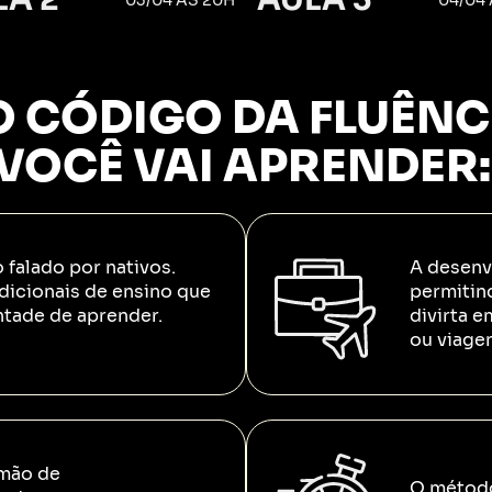
 CÓDIGO DA FLUÊNC
VOCÊ VAI APRENDER
o falado por nativos.
A desenvo
dicionais de ensino que
permitin
tade de aprender.
divirta e
ou viage
 mão de
O método