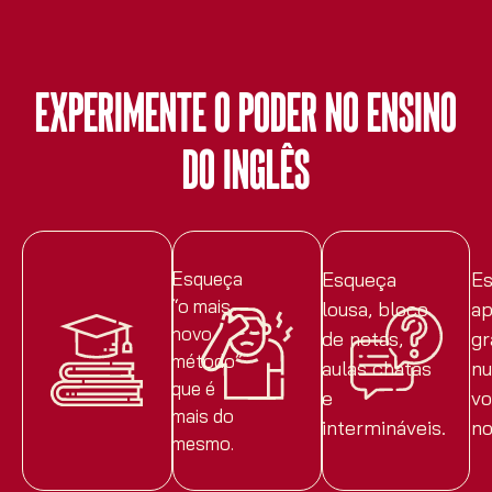
EXPERIMENTE O PODER NO ENSINO
DO INGLÊS
Esqueça
Esqueça
Es
“o mais
lousa, bloco
ap
novo
de notas,
gr
método”
aulas chatas
nu
que é
e
vo
mais do
intermináveis.
no
mesmo.