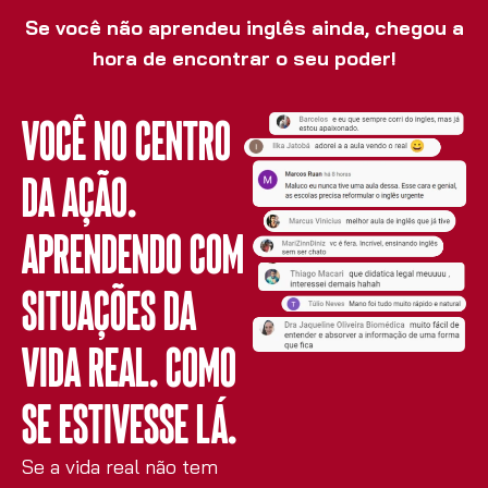
Se você não aprendeu inglês ainda, chegou a
hora de encontrar o seu poder!
Você no centro
da ação.
Aprendendo com
situações da
vida real. Como
se estivesse lá.
Se a vida real não tem