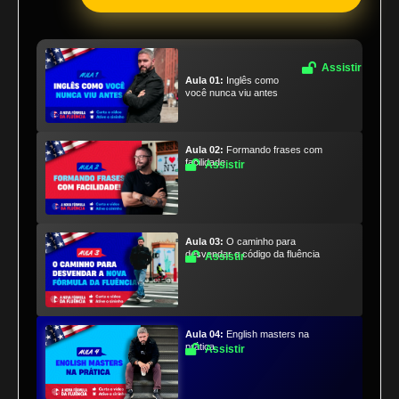
Assistir
Aula 01:
Inglês como
você nunca viu antes
Aula 02:
Formando frases com
facilidade
Assistir
Aula 03:
O caminho para
desvendar o código da fluência
Assistir
Aula 04:
English masters na
prática
Assistir